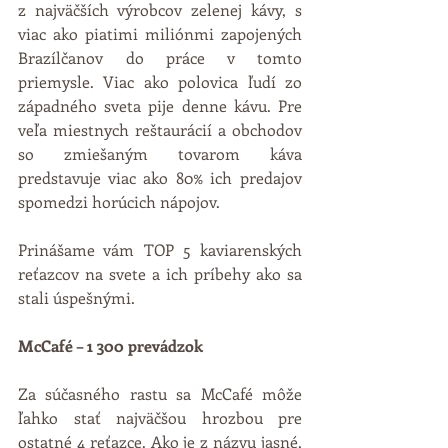
z najväčších výrobcov zelenej kávy, s 
viac ako piatimi miliónmi zapojených 
Brazílčanov do práce v tomto 
priemysle. Viac ako polovica ľudí zo 
západného sveta pije denne kávu. Pre 
veľa miestnych reštaurácií a obchodov 
so zmiešaným tovarom káva 
predstavuje viac ako 80% ich predajov 
spomedzi horúcich nápojov. 
Prinášame vám TOP 5 kaviarenských 
reťazcov na svete a ich príbehy ako sa 
stali úspešnými.
McCafé – 1 300 prevádzok
Za súčasného rastu sa McCafé môže 
ľahko stať najväčšou hrozbou pre 
ostatné 4 reťazce. Ako je z názvu jasné, 