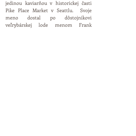
jedinou kaviarňou v historickej časti 
Pike Place Market v Seattlu.  Svoje 
meno dostal po dôstojníkovi 
veľrybárskej lode menom Frank 
Starbuck z Melvillovho románu Biela 
veľryba (Moby Dick).  V roku 1987 ho 
pôvodní majitelia predali bývalému 
zamestnancovi Howardovi Schultzovi a 
Starbucks začal expandovať. 
V súčasnej dobe Starbucks obslúži 40 
miliónov zákazníkov týždenne a 
predáva viac ako štyri miliardy kávy 
ročne. 