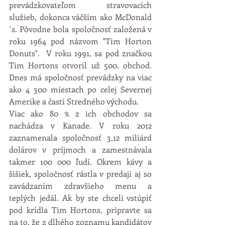
prevádzkovateľom stravovacích 
služieb, dokonca väčším ako McDonald
´s. Pôvodne bola spoločnosť založená v 
roku 1964 pod názvom "Tim Horton 
Donuts".  V roku 1991, sa pod značkou 
Tim Hortons otvoril už 500. obchod. 
Dnes má spoločnosť prevádzky na viac 
ako 4 300 miestach po celej Severnej 
Amerike a časti Stredného východu. 
Viac ako 80 % z ich obchodov sa 
nachádza v Kanade. V roku 2012 
zaznamenala spoločnosť 3,12 miliárd 
dolárov v príjmoch a zamestnávala 
takmer 100 000 ľudí. Okrem kávy a 
šišiek, spoločnosť rástla v predaji aj so 
zavádzaním zdravšieho menu a 
teplých jedál. Ak by ste chceli vstúpiť 
pod krídla Tim Hortons, pripravte sa 
na to, že z dlhého zoznamu kandidátov 