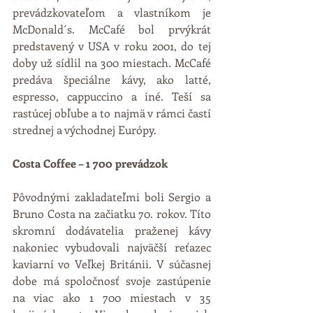
prevádzkovateľom a vlastníkom je 
McDonald´s. McCafé bol prvýkrát 
predstavený v USA v roku 2001, do tej 
doby už sídlil na 300 miestach. McCafé 
predáva špeciálne kávy, ako latté, 
espresso, cappuccino a iné. Teší sa 
rastúcej obľube a to najmä v rámci častí 
strednej a východnej Európy. 
Costa Coffee – 1 700 prevádzok
Pôvodnými zakladateľmi boli Sergio a 
Bruno Costa na začiatku 70. rokov. Títo 
skromní dodávatelia praženej kávy 
nakoniec vybudovali najväčší reťazec 
kaviarní vo Veľkej Británii. V súčasnej 
dobe má spoločnosť svoje zastúpenie 
na viac ako 1 700 miestach v 35 