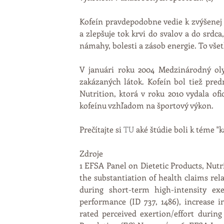
Kofeín pravdepodobne vedie k zvýšenej p
a zlepšuje tok krvi do svalov a do srdc
námahy, bolesti a zásob energie. To všet
V januári roku 2004 Medzinárodný oly
zakázaných látok. Kofeín bol tiež pr
Nutrition, ktorá v roku 2010 vydala o
kofeínu vzhľadom na športový výkon. 
Prečítajte si 
TU
 aké štúdie boli k téme "
Zdroje 
1 EFSA Panel on Dietetic Products, Nutri
the substantiation of health claims rel
during short-term high-intensity exe
performance (ID 737, 1486), increase i
rated perceived exertion/effort during 