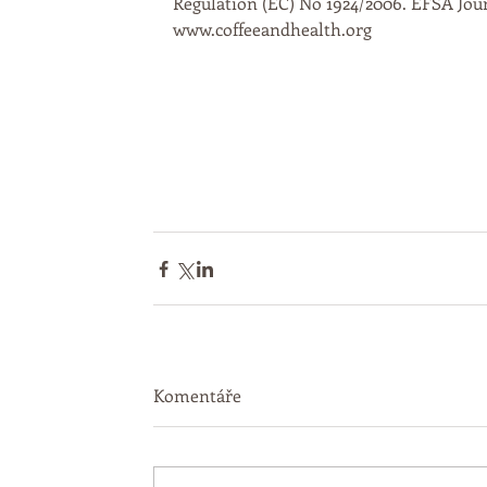
Regulation (EC) No 1924/2006. EFSA Journa
www.coffeeandhealth.org
Komentáře