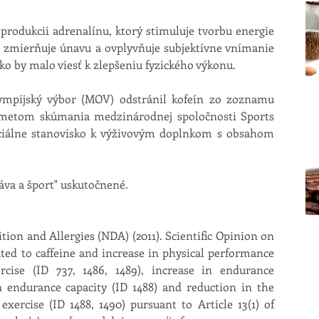
rodukcii adrenalínu, ktorý stimuluje tvorbu energie 
a, zmierňuje únavu a ovplyvňuje subjektívne vnímanie 
ko by malo viesť k zlepšeniu fyzického výkonu. 
mpijský výbor (MOV) odstránil kofeín zo zoznamu 
edmetom skúmania medzinárodnej spoločnosti Sports 
ficiálne stanovisko k výživovým doplnkom s obsahom 
káva a šport" uskutočnené. 
tion and Allergies (NDA) (2011). Scientific Opinion on 
ated to caffeine and increase in physical performance 
rcise (ID 737, 1486, 1489), increase in endurance 
n endurance capacity (ID 1488) and reduction in the 
exercise (ID 1488, 1490) pursuant to Article 13(1) of 