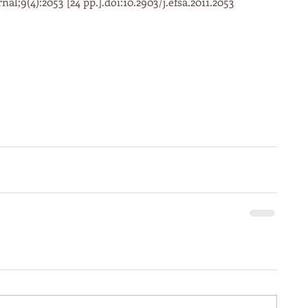
l;9(4):2053 [24 pp.].doi:10.2903/j.efsa.2011.2053 