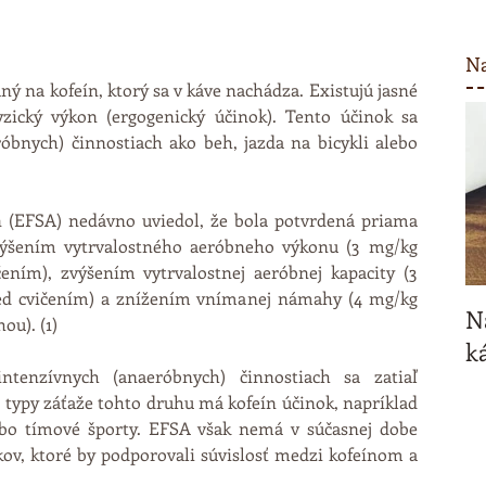
Na
ý na kofeín, ktorý sa v káve nachádza. Existujú jasné 
zický výkon (ergogenický účinok). Tento účinok sa 
óbnych) činnostiach ako beh, jazda na bicykli alebo 
 (EFSA) nedávno uviedol, že bola potvrdená priama 
ýšením vytrvalostného aeróbneho výkonu (3 mg/kg 
ením), zvýšením vytrvalostnej aeróbnej kapacity (3 
ed cvičením) a znížením vnímanej námahy (4 mg/kg 
N
u). (1) 
ká
ntenzívnych (anaeróbnych) činnostiach sa zatiaľ 
é typy záťaže tohto druhu má kofeín účinok, napríklad 
ebo tímové športy. EFSA však nemá v súčasnej dobe 
ov, ktoré by podporovali súvislosť medzi kofeínom a 