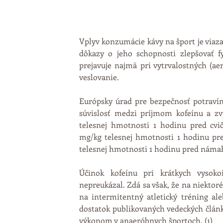
Vplyv konzumácie kávy na šport je viazan
dôkazy o jeho schopnosti zlepšovať fy
prejavuje najmä pri vytrvalostných (aer
veslovanie. 
Európsky úrad pre bezpečnosť potravín
súvislosť medzi príjmom kofeínu a zv
telesnej hmotnosti 1 hodinu pred cvič
mg/kg telesnej hmotnosti 1 hodinu pr
telesnej hmotnosti 1 hodinu pred námaho
Účinok kofeínu pri krátkych vysokoi
nepreukázal. Zdá sa však, že na niektor
na intermitentný atletický tréning al
dostatok publikovaných vedeckých článk
výkonom v anaeróbnych športoch. (1) 