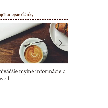
jčítanejšie články
ajväčšie mylné informácie o
Kávičkujeme spo
ve I.
a my vás odmeň