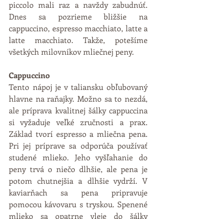
piccolo mali raz a navždy zabudnúť. 
Dnes sa pozrieme bližšie na 
cappuccino, espresso macchiato, latte a 
latte macchiato. Takže, potešíme 
všetkých milovníkov mliečnej peny. 
Cappuccino
Tento nápoj je v taliansku obľubovaný 
hlavne na raňajky. Možno sa to nezdá, 
ale príprava kvalitnej šálky cappuccina  
si vyžaduje veľké zručnosti a prax. 
Základ tvorí espresso a mliečna pena.  
Pri jej príprave sa odporúča používať 
studené mlieko. Jeho vyšľahanie do 
peny trvá o niečo dlhšie, ale pena je 
potom chutnejšia a dlhšie vydrží. V 
kaviarňach sa pena pripravuje 
pomocou kávovaru s tryskou. Spenené 
mlieko sa opatrne vleje do šálky 