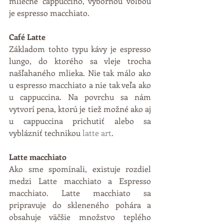
mliečne cappuccino, výbornou voľbou 
je espresso macchiato. 
Café Latte
Základom tohto typu kávy je espresso 
lungo, do ktorého sa vleje trocha 
našľahaného mlieka. Nie tak málo ako 
u espresso macchiato a nie tak veľa ako 
u cappuccina. Na povrchu sa nám 
vytvorí pena, ktorú je tiež možné ako aj 
u cappuccina prichutiť alebo sa 
vyblázniť technikou 
latte art
. 
Latte macchiato
Ako sme spomínali, existuje rozdiel 
medzi Latte macchiato a Espresso 
macchiato. Latte macchiato sa 
pripravuje do skleneného pohára a 
obsahuje väčšie množstvo teplého 