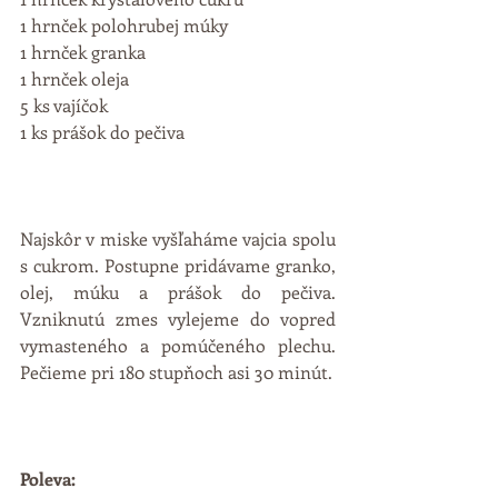
1 hrnček polohrubej múky 
1 hrnček granka 
1 hrnček oleja 
5 ks vajíčok 
1 ks prášok do pečiva 
Najskôr v miske vyšľaháme vajcia spolu 
s cukrom. Postupne pridávame granko, 
olej, múku a prášok do pečiva. 
Vzniknutú zmes vylejeme do vopred 
vymasteného a pomúčeného plechu. 
Pečieme pri 180 stupňoch asi 30 minút. 
Poleva: