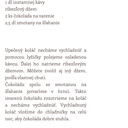
1 dl instantnej kávy 
ríbezľový džem 
2 ks čokoláda na varenie 
2,5 dl smotany na šľahanie 
Upečený koláč necháme vychladnúť a 
pomocou lyžičky polejeme osladenou 
kávou. Ďalej ho natrieme ríbezľovým 
džemom. Môžete zvoliť aj iný džem, 
podľa vlastnej chuti. 
Čokoládu spolu so smotanou na 
šľahanie povaríme v hrnci. Takto 
uvarenú čokoládu rozotrieme na koláč 
a necháme vychladnúť. Vychladnutý 
koláč vložíme do chladničky na celú 
noc, aby čokoláda dobre stuhla. 