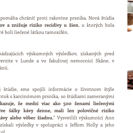
pomáha chrániť proti rakovine prsníka. Nová štúdia 
ov a znižuje riziko recidívy u žien
, u ktorých bola 
é boli liečené látkou tamoxifén.
ádzajúcich výskumných výsledkov, získaných pred 
rzite v Lunde a vo fakultnej nemocnici Skåne, v 
ánii.
j štúdie, sme spojili informácie o životnom štýle 
ientok s karcinómom prsníka, so štúdiami zameranými 
kazuje, že medzi viac ako 500 ženami liečenými 
ve šálky kávy denne, mali len polovičné riziko 
kávy alebo vôbec žiadnu.
" Vysvetlili výskumníci Ann 
ískali výsledky v spolupráci s Jeffom Holly a jeho 
ol.