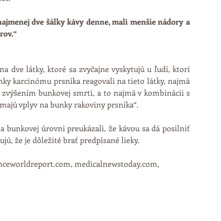
li najmenej dve šálky kávy denne, mali menšie nádory a 
rov.“
na dve látky, ktoré sa zvyčajne vyskytujú u ľudí, ktorí 
unky karcinómu prsníka reagovali na tieto látky, najmä 
zvýšením bunkovej smrti, a to najmä v kombinácii s 
 majú vplyv na bunky rakoviny prsníka“.
a bunkovej úrovni preukázali, že kávou sa dá posilniť 
ú, že je dôležité brať predpísané lieky.
ienceworldreport.com, medicalnewstoday.com, 