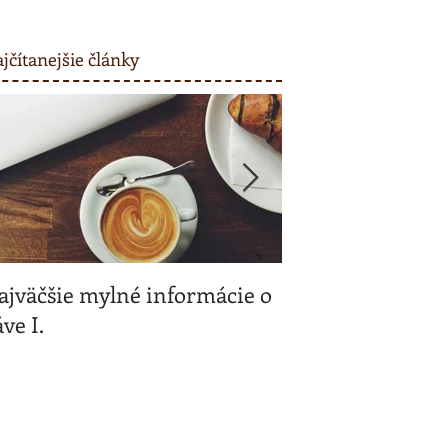
jčítanejšie články
ajväčšie mylné informácie o
Kávičkujeme spo
ve I.
a my vás odmeň