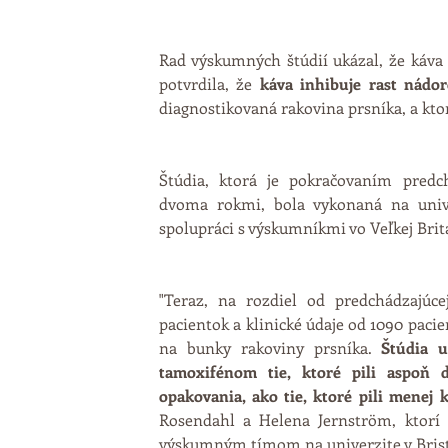
Rad výskumných štúdií ukázal, že káva 
potvrdila, že 
káva inhibuje rast nádor
diagnostikovaná rakovina prsníka, a ktor
Štúdia, ktorá je pokračovaním predch
dvoma rokmi, bola vykonaná na unive
spolupráci s výskumníkmi vo Veľkej Brit
"Teraz, na rozdiel od predchádzajúce
pacientok a klinické údaje od 1090 pac
na bunky rakoviny prsníka. 
Štúdia u
tamoxifénom tie, ktoré pili aspoň d
opakovania, ako tie, ktoré pili menej 
Rosendahl a Helena Jernström, ktorí z
výskumným tímom na univerzite v Brist