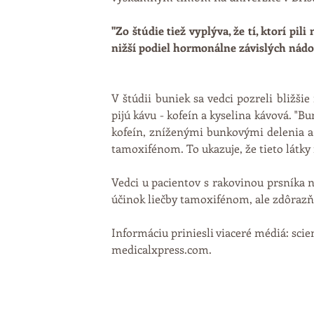
"Zo štúdie tiež vyplýva, že tí, ktorí pi
nižší podiel hormonálne závislých nádo
V štúdii buniek sa vedci pozreli bližšie 
pijú kávu - kofeín a kyselina kávová. "B
kofeín, zníženými bunkovými delenia a 
tamoxifénom. To ukazuje, že tieto látky
Vedci u pacientov s rakovinou prsníka n
účinok liečby tamoxifénom, ale zdôrazňuj
Informáciu priniesli viaceré médiá: sc
medicalxpress.com.