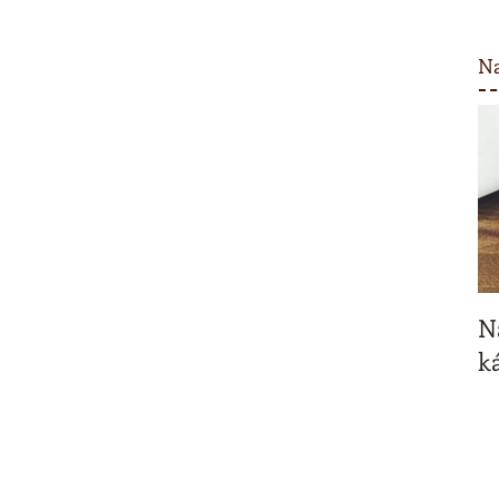
Na
N
ká