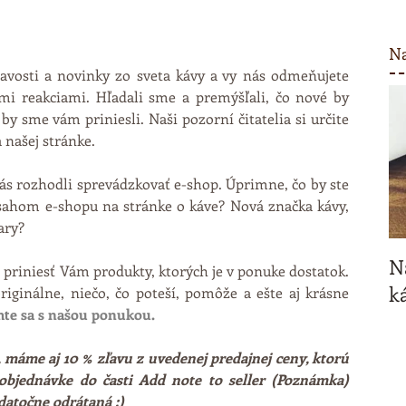
Na
vosti a novinky zo sveta kávy a vy nás odmeňujete 
mi reakciami. Hľadali sme a premýšľali, čo nové by 
y sme vám priniesli. Naši pozorní čitatelia si určite 
 našej stránke. 
s rozhodli sprevádzkovať e-shop. Úprimne, čo by ste 
sahom e-shopu na stránke o káve? Nová značka kávy, 
ry? 
N
priniesť Vám produkty, ktorých je v ponuke dostatok. 
ká
iginálne, niečo, čo poteší, pomôže a ešte aj krásne 
ámte sa s našou ponukou.
, máme aj 10 % zľavu z uvedenej predajnej ceny, ktorú 
 objednávke do časti Add note to seller (Poznámka) 
atočne odrátaná :)