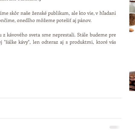
me skôr naše ženské publikum, ale kto vie, v hľadaní 
nčíme, onedlho môžeme potešiť aj pánov.   
 z kávového sveta sme neprestali. Stále budeme pre 
"šálke kávy", len odteraz aj s produktmi, ktoré vás 