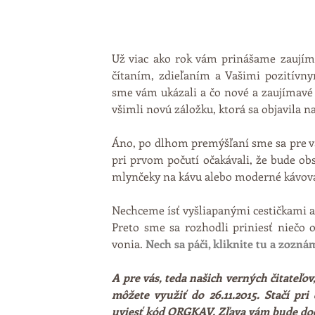
Už viac ako rok vám prinášame zaujíma
čítaním, zdieľaním a Vašimi pozitívny
sme vám ukázali a čo nové a zaujímavé b
všimli novú záložku, ktorá sa objavila na
Áno, po dlhom premýšľaní sme sa pre vá
pri prvom počutí očakávali, že bude ob
mlynčeky na kávu alebo moderné kávova
Nechceme ísť vyšliapanými cestičkami a 
Preto sme sa rozhodli priniesť niečo or
vonia. 
Nech sa páči, kliknite tu a zozn
A pre vás, teda našich verných čitateľov
môžete využiť do 26.11.2015. Stačí pri
uviesť kód ORGKAV. Zľava vám bude dod