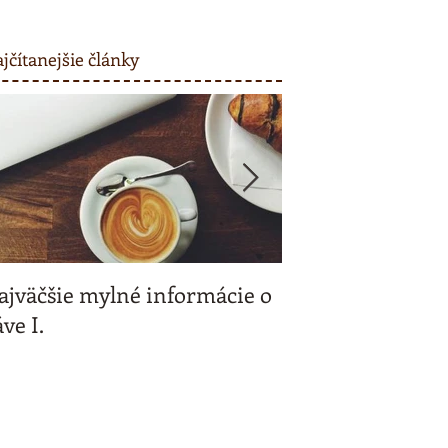
jčítanejšie články
ajväčšie mylné informácie o
Kávičkujeme spo
ve I.
a my vás odmeň