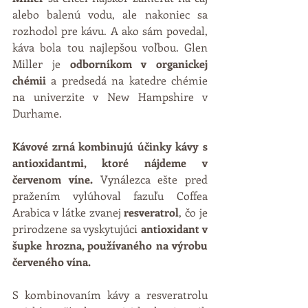
alebo balenú vodu, ale nakoniec sa 
rozhodol pre kávu. A ako sám povedal, 
káva bola tou najlepšou voľbou. Glen 
Miller je 
odborníkom v organickej 
chémii
 a predsedá na katedre chémie 
na univerzite v New Hampshire v 
Durhame. 
Kávové zrná kombinujú účinky kávy s 
antioxidantmi, ktoré nájdeme v 
červenom víne.
 Vynálezca ešte pred 
pražením vylúhoval fazuľu Coffea 
Arabica v látke zvanej 
resveratrol
, čo je 
prirodzene sa vyskytujúci 
antioxidant v 
šupke hrozna, používaného na výrobu 
červeného vína.
S kombinovaním kávy a resveratrolu 