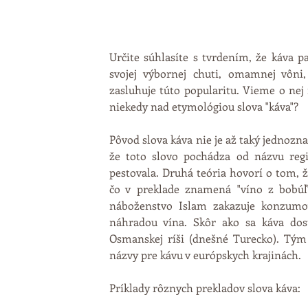
Určite súhlasíte s tvrdením, že káva pa
svojej výbornej chuti, omamnej vôni
zasluhuje túto popularitu. Vieme o nej 
niekedy nad etymológiou slova "káva"? 
Pôvod slova káva nie je až taký jednoznačn
že toto slovo pochádza od názvu regi
pestovala. Druhá teória hovorí o tom, ž
čo v preklade znamená "víno z bobúľ"
náboženstvo Islam zakazuje konzumov
náhradou vína. Skôr ako sa káva dost
Osmanskej ríši (dnešné Turecko). Tým b
názvy pre kávu v európskych krajinách. 
Príklady rôznych prekladov slova káva: 