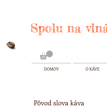
Spolu na vlná
DOMOV
O KÁVE
Pôvod slova káva