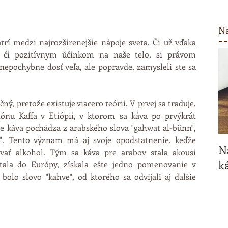
Na
trí medzi najrozšírenejšie nápoje sveta. Či už vďaka 
, či pozitívnym účinkom na naše telo, si právom 
nepochybne dosť veľa, ale popravde, zamysleli ste sa 
ý, pretože existuje viacero teórií. V prvej sa traduje, 
ónu Kaffa v Etiópii, v ktorom sa káva po prvýkrát 
e káva pochádza z arabského slova "gahwat al-bünn", 
. Tento význam má aj svoje opodstatnenie, keďže 
N
ať alkohol. Tým sa káva pre arabov stala akousi 
ká
ala do Európy, získala ešte jedno pomenovanie v 
olo slovo "kahve", od ktorého sa odvíjali aj ďalšie 