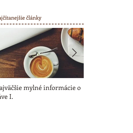
jčítanejšie články
ajväčšie mylné informácie o
Kávičkujeme spo
ve I.
a my vás odmeň