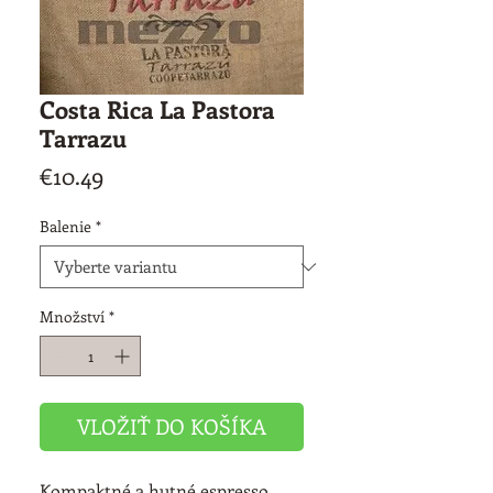
Costa Rica La Pastora
Tarrazu
Cena
€10.49
Balenie
*
Množství
*
VLOŽIŤ DO KOŠÍKA
Kompaktné a hutné espresso 