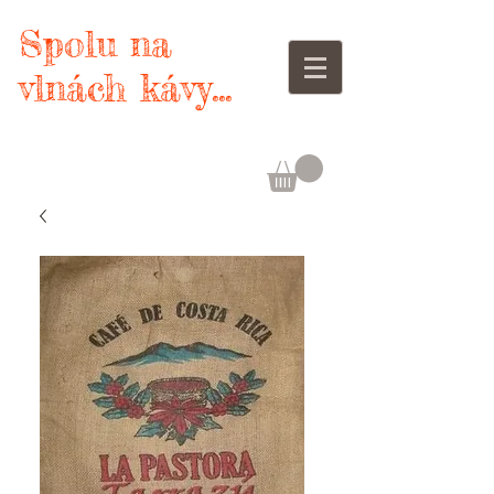
Spolu na
vlnách kávy...