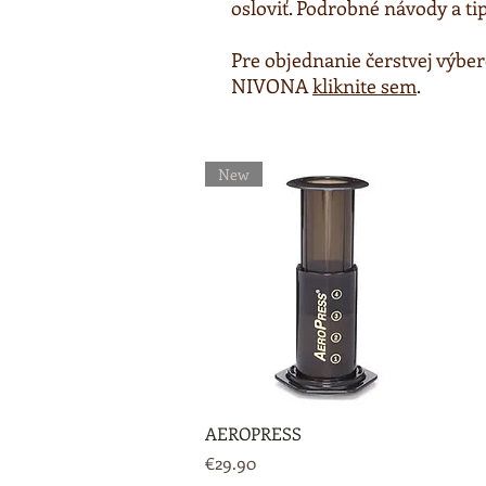
osloviť. Podrobné návody a t
Pre objednanie čerstvej výbe
NIVONA
kliknite sem
.
New
Rychlý náhled
AEROPRESS
Cena
€29.90