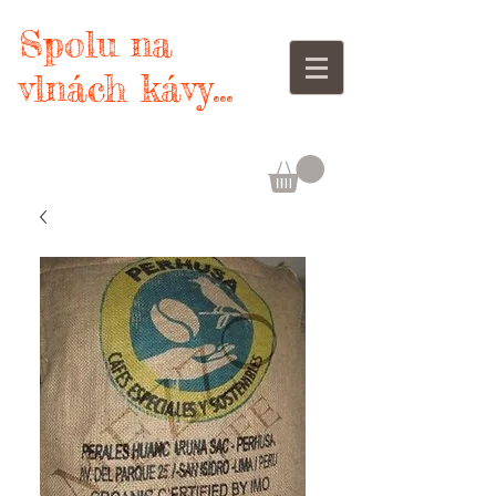
Spolu na
vlnách kávy...