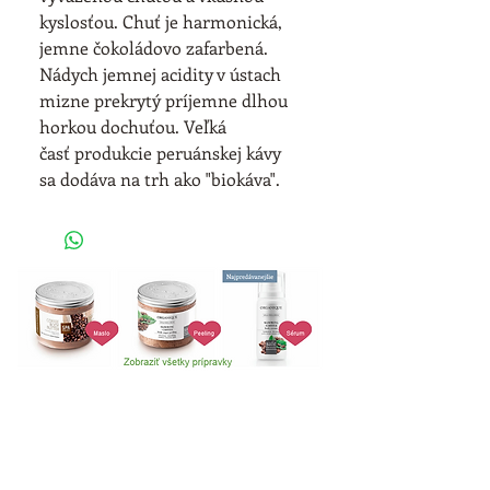
kyslosťou. Chuť je harmonická, 
jemne čokoládovo zafarbená. 
Nádych jemnej acidity v ústach 
mizne prekrytý príjemne dlhou 
horkou dochuťou. Veľká 
časť produkcie peruánskej kávy 
sa dodáva na trh ako "biokáva".