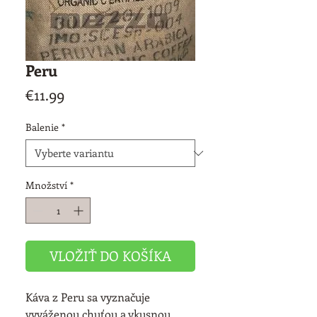
Peru
Cena
€11.99
Balenie
*
Množství
*
VLOŽIŤ DO KOŠÍKA
Káva z Peru sa vyznačuje 
vyváženou chuťou a vkusnou 