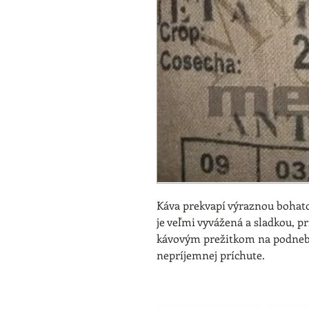
Káva prekvapí výraznou bohato
je veľmi vyvážená a sladkou, p
kávovým prežitkom na podnebí
nepríjemnej príchute.