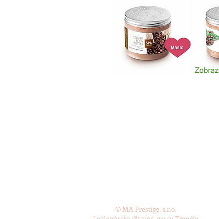
©
MA Prestige, s.r.o.
Legionárska 1853/95, 911 01 Trenčín