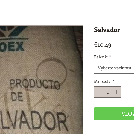
Salvador
Cena
€10.49
Balenie
*
Vyberte variantu
Množství
*
VLO