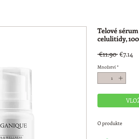
Telové sérum
celulitídy, 10
Běžná
Z
 €11.90 
€7.14
cena
c
Množství
*
VLO
O produkte
Telové sérum
 je u