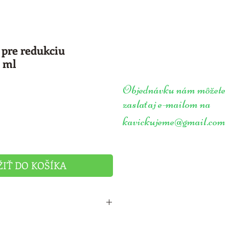
 pre redukciu
0 ml
výhodněná
Objednávku nám môžete
ena
zasla
aj e-mailom na
ť
kavickujeme@gmail.com
ŽIŤ DO KOŠÍKA
rčené pre efektívnu redukciu 