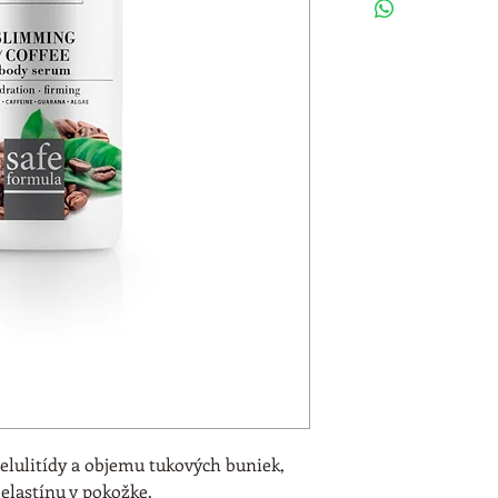
prejavov celulitídy,
sa vaša pokožka zo
prípravky začínajú
Celulitída
 vzniká 
ich následným ukl
pokožky. Pokožka t
jej povrchu sa vytv
Postihovať môže ste
bruško. Veľmi roz
celulitída týka len
miere sa prejavuje 
rámci redukcie pre
tri základné postu
cvičenie a použív
prípravkov.
elulitídy a objemu tukových buniek, 
Prípravok 
Telové s
elastínu v pokožke.
obsahuje 
kofeín
 a 