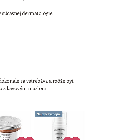
urýchľujú lipolýzu
 súčasnej dermatológie.
prejavy celulitídy
a elastínu v pokož
z guarany
 posilňuj
zabraňuje vzniku t
objem, zlepšuje to
radikály.
Sérum je vytvorené
Salina 
PEPHA®-cti
dokonale sa vstrebáva a môže byť 
bunky, urýchľuje ic
lu s kávovým maslom.
cenných mikro a m
Alantoín
 a 
panthe
a znižujú začerven
starnutia, zjemňuj
lipidovú bariéru.