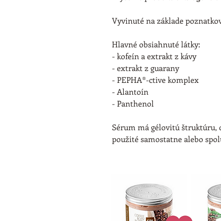
Vyvinuté na základe poznatkov
Hlavné obsiahnuté látky:
- kofeín a extrakt z kávy
- extrakt z guarany
- PEPHA®-ctive komplex
- Alantoín 
- Panthenol
Sérum má gélovitú štruktúru, 
použité samostatne alebo spo