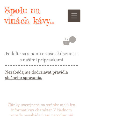
Spolu na
vlnách kávy...
Podeľte sa s nami o vaše skúsenosti
s našimi prípravkami
Nezabúdajme dodržiavať pravidlá
slušného správania.
Články uverejnené na stránke majú len
informatívny charakter. V žiadnom
prípade nenabádajú ani nepodnecujú