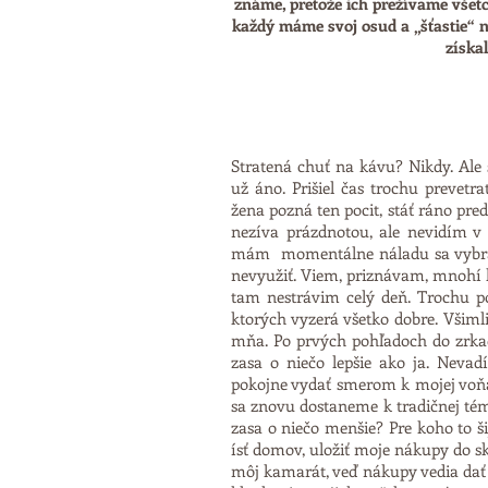
známe, pretože ich prežívame všetc
každý máme svoj osud a „šťastie“ na
získa
Stratená chuť na kávu? Nikdy. Ale
už áno. Prišiel čas trochu prevet
žena pozná ten pocit, stáť ráno pr
nezíva prázdnotou, ale nevidím 
mám momentálne náladu sa vybrať
nevyužiť. Viem, priznávam, mnohí ľ
tam nestrávim celý deň. Trochu p
ktorých vyzerá všetko dobre. Všimli
mňa. Po prvých pohľadoch do zrkad
zasa o niečo lepšie ako ja. Nev
pokojne vydať smerom k mojej voň
sa znovu dostaneme k tradičnej téme 
zasa o niečo menšie? Pre koho to ši
ísť domov, uložiť moje nákupy do s
môj kamarát, veď nákupy vedia dať 