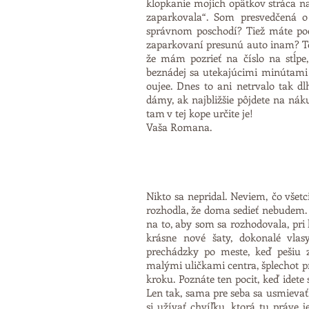
klopkanie mojich opätkov stráca na
zaparkovala“. Som presvedčená 
správnom poschodí? Tiež máte poc
zaparkovaní presunú auto inam? T
že mám pozrieť na číslo na stĺp
beznádej sa utekajúcimi minútami 
oujee. Dnes to ani netrvalo tak dl
dámy, ak najbližšie pôjdete na nák
tam v tej kope určite je!
Vaša Romana.
Nikto sa nepridal. Neviem, čo všet
rozhodla, že doma sedieť nebudem. 
na to, aby som sa rozhodovala, pri 
krásne nové šaty, dokonalé vlas
prechádzky po meste, keď pešiu z
malými uličkami centra, šplechot p
kroku. Poznáte ten pocit, keď idet
Len tak, sama pre seba sa usmievať.
si užívať chvíľku, ktorá tu práve 