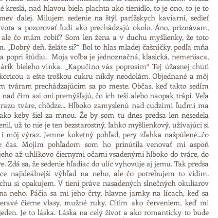
eslá, nad hlavou biela plachta ako tienidlo, to je ono, to je to
mev ďalej. Milujem sedenie na štýl parížskych kaviarní, sedieť
života a pozorovať ľudí ako prechádzajú okolo. Áno, priznávam,
 ale čo mám robiť? Som len žena a v duchu myšlienky, že toto
. „Dobrý deň, želáte si?“ Bol to hlas mladej čašníčky, podľa mňa
ba popri štúdiu. Moja voľba je jednoznačná, klasická, nemeniaca,
rik bieleho vínka. „Kapučíno vás poprosím“ Tej úžasnej chuti
koricou a ešte troškou cukru nikdy neodolám. Objednané a môj
m tváram prechádzajúcim sa po meste. Občas, keď takto sedím
ad čím asi oni premýšľajú, čo ich teší alebo naopak trápi. Veľa
 výrazu tváre, chôdze... Hlboko zamyslenú nad cudzími ľuďmi ma
 ako keby šiel za mnou. Že by som tu dnes predsa len nesedela
, už to nie je ten bezstarostný, ľahko myšlienkový, užívajúci si
 môj výraz. Jemne koketný pohľad, pery zľahka našpúlené...čo
 je čas. Mojím pohľadom som ho prinútila venovať mi aspoň
 jeho až uhlíkovo čiernymi očami vsadenými hlboko do tváre, do
e. Zdá sa, že sedenie hľadiac do ulíc vyhovuje aj jemu. Tak predsa
 najideálnejší výhľad na neho, ale čo potrebujem to vidím.
hu si opakujem. V tieni práve nasadených slnečných okuliarov
neho. Páčia sa mi jeho črty, hlavne jamky na lícach, keď sa
eravé čierne vlasy, mužné ruky. Cítim ako červeniem, keď mi
jeden. Je to láska. Láska na celý život a ako romanticky to bude