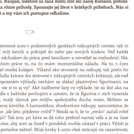
i. Naopak, niektoré sa zasa môžu stať len našej Romane, pretože
 rôzne príhody. Spoznajte jej život v krátkych príbehoch. Nás si
li a my vám ich postupne odhalíme.
 stratené auto v podzemných garážach nákupných centier, tak to
rať môj šatník a prikúpiť do neho pár nových kúskov. Veď každá
ed odchodom do práce pred šatníkom a nevedieť sa rozhodnúť. Nie,
v ňom práve to, na čo mám momentálne náladu. Na to, v čom
 medzi kolegov. Víkend ako stvorený na nákupy, tak prečo ho
udia krásne dni strávené v nákupných centrách kritizujú, ale veď
opozerám výklady, nechám sa zlákať plastovými figurínami, na
 ste si to aj vy? Aké nádherné šaty vo výklade, tie sú šité ako na
la v kabínke pochopím a uznám, že tá figurína v nich vyzerala
adí, malý úlovok pre môjho spokojného ducha mám. Môžem sa
avej kávičke. S kamarátkou zhodnotíme nákupy, samozrejme, že
„ide leto, pôjdeme cvičiť“? Nezdá sa ti, že to „emko“ začali robiť
jú? Tak áno, pri káve sa dá toho prebrať naozaj veľa a je na čase
krine, aby som sa hneď v pondelok mohla ukázať v práci. Výťah je
poriadne zabrať. Moje kroky k autu však strácajú na razantnosti,