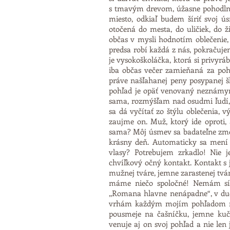
s tmavým drevom, úžasne pohodlné kr
miesto, odkiaľ budem šíriť svoj ús
otočená do mesta, do uličiek, do 
občas v mysli hodnotím oblečenie,
predsa robí každá z nás, pokračujem
je vysokoškoláčka, ktorá si privyrá
iba občas večer zamieňaná za pohá
práve našľahanej peny posypanej š
pohľad je opäť venovaný neznámy
sama, rozmýšľam nad osudmi ľudí, n
sa dá vyčítať zo štýlu oblečenia,
zaujme on. Muž, ktorý ide oproti,
sama? Môj úsmev sa badateľne zmenil
krásny deň. Automaticky sa mení i
vlasy? Potrebujem zrkadlo! Nie
chvíľkový očný kontakt. Kontakt s
mužnej tváre, jemne zarastenej tvár
máme niečo spoločné! Nemám síce
,,Romana hlavne nenápadne“, v duc
vrhám každým mojím pohľadom na 
pousmeje na čašníčku, jemne kuč
venuje aj on svoj pohľad a nie len 