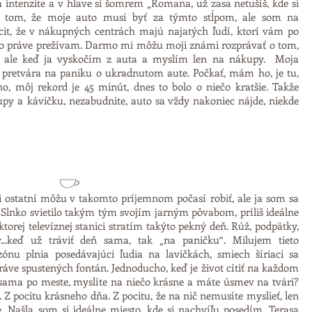
 intenzite a v hlave si šomrem „Romana, už zasa netušíš, kde si
o tom, že moje auto musí byť za týmto stĺpom, ale som na
it, že v nákupných centrách majú najatých ľudí, ktorí vám po
o práve prežívam. Darmo mi môžu moji známi rozprávať o tom,
e, ale keď ja vyskočím z auta a myslím len na nákupy. Moja
pretvára na paniku o ukradnutom aute. Počkať, mám ho, je tu,
ho, môj rekord je 45 minút, dnes to bolo o niečo kratšie. Takže
upy a kávičku, nezabudnite, auto sa vždy nakoniec nájde, niekde
ci ostatní môžu v takomto príjemnom počasí robiť, ale ja som sa
Slnko svietilo takým tým svojím jarným pôvabom, príliš ideálne
ktorej televíznej stanici stratím takýto pekný deň. Rúž, podpätky,
y...keď už tráviť deň sama, tak „na paničku“. Milujem tieto
ónu plnia posedávajúci ľudia na lavičkách, smiech šíriaci sa
ráve spustených fontán. Jednoducho, keď je život cítiť na každom
e sama po meste, myslíte na niečo krásne a máte úsmev na tvári?
 Z pocitu krásneho dňa. Z pocitu, že na nič nemusíte myslieť, len
je. Našla som si ideálne miesto, kde si nachvíľu posedím. Terasa