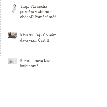
Trápi Vás suchá
pokožka v zimnom
období? Pomôcť môže
káva!
Káva vs. Čaj - Čo nám
dáva viac? Časť II.
Bezkofeínová káva s
kofeínom?