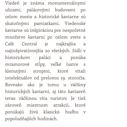
Viedeň je známa monumentálnymi 
ulicami, palácovými budovami po 
celom meste a historické kaviarne sú 
skutočnými pamiatkami. Viedenské 
kaviarne sú inšpiráciou pre nespočetné 
množstvo kaviarní po celom svete a 
Café Central je najkrajšia a 
najinšpiratívnejšia zo všetkých. Sídli v 
historickom paláci a ponúka 
mramorové stĺpy, veľké lustre s 
klenutými stropmi, ktoré vítali 
intelektuálov od prelomu 19. storočia. 
Rovnako ako je tomu u väčšiny 
historických kaviarní, aj táto kaviareň 
teraz väčšinou víta turistov. Je tiež 
zároveň miestnom atrakcií, ktoré 
ponúkajú živú klasickú hudbu v 
popoludňajších hodinách.