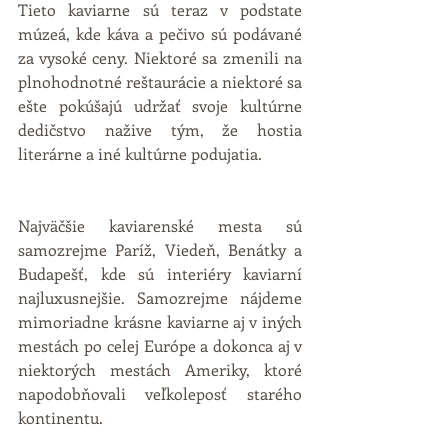
Tieto kaviarne sú teraz v podstate 
múzeá, kde káva a pečivo sú podávané 
za vysoké ceny. Niektoré sa zmenili na 
plnohodnotné reštaurácie a niektoré sa 
ešte pokúšajú udržať svoje kultúrne 
dedičstvo nažive tým, že hostia 
literárne a iné kultúrne podujatia.
Najväčšie kaviarenské mesta sú 
samozrejme Paríž, Viedeň, Benátky a 
Budapešť, kde sú interiéry kaviarní 
najluxusnejšie. Samozrejme nájdeme 
mimoriadne krásne kaviarne aj v iných 
mestách po celej Európe a dokonca aj v 
niektorých mestách Ameriky, ktoré 
napodobňovali veľkoleposť starého 
kontinentu.  