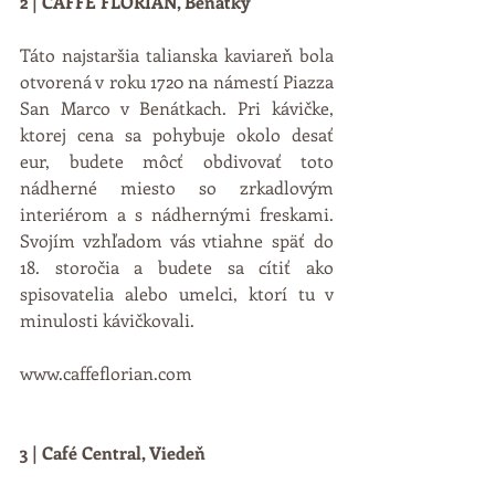
2 | CAFFE FLORIAN, Benátky
Táto najstaršia talianska kaviareň bola 
otvorená v roku 1720 na námestí Piazza 
San Marco v Benátkach. Pri kávičke, 
ktorej cena sa pohybuje okolo desať 
eur, budete môcť obdivovať toto 
nádherné miesto so zrkadlovým 
interiérom a s nádhernými freskami. 
Svojím vzhľadom vás vtiahne späť do 
18. storočia a budete sa cítiť ako 
spisovatelia alebo umelci, ktorí tu v 
minulosti kávičkovali. 
www.caffeflorian.com
3 | Café Central, Viedeň