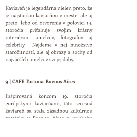
Kaviareň je legendárna nielen preto, že 
je najstaršou kaviarňou v meste, ale aj 
preto, lebo od otvorenia v polovici 19. 
storočia priťahuje svojim krásny 
interiérom umelcov, fotografov aj 
celebrity.  Nájdeme v nej množstvo 
starožitností, ale aj obrazy a sochy od 
najväčších umelcov svojej doby.
9 | CAFE Tortona, Buenos Aires
Inšpirovaná koncom 19. storočia 
európskymi kaviarňami, táto secesná 
kaviareň sa stala zásadnou kultúrnou 
zastávka v Buenos Aires v priebehu 
niekoľkých rokov. Mnoho z mestských 
slávnych mien tu malo svoj druhý 