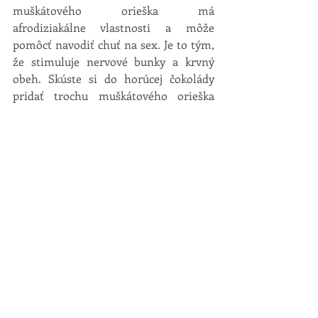
muškátového orieška má 
afrodiziakálne vlastnosti a môže 
pomôcť navodiť chuť na sex. Je to tým, 
že stimuluje nervové bunky a krvný 
obeh. Skúste si do horúcej čokolády 
pridať trochu muškátového orieška 
alebo si ním posypte penu na vašom 
cappuccine, je to chutné a zdravé.  
Komentáře