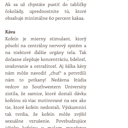
Ak sa už chystáte pustiť do tabličky 
čokolády, uprednostnite tú, ktoré 
obsahuje minimálne 60 percent kakaa.
Káva
Kofeín je mierny stimulant, ktorý 
pôsobí na centrálny nervový systém a 
na niektoré ďalšie orgány tela. Tak 
dočasne zlepšuje koncentráciu, bdelosť, 
uvažovanie a ostražitosť. Aj šálka kávy 
nám môže navodiť „chuť“ a potvrdili 
nám to potkany! Nedávna štúdia 
vedcov zo Southwestern University 
zistila, že samice, ktoré dostali dávku 
kofeínu sú viac motivované na sex ako 
tie, ktoré kofeín nedostali. Výskumníci 
tak tvrdia, že kofeín môže zvýšiť 
sexuálne vzrušenie. Povzbudzujúce 
účinky kofeínu v malom množstve 