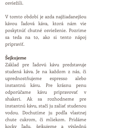
osviežili. 
V tomto období je azda najžiadanejšou 
kávou ľadová káva, ktorá nám vie 
poskytnúť chutné osvieženie. Pozrime 
sa teda na to, ako si tento nápoj 
pripraviť. 
Šejkujeme
Základ pre ľadovú kávu predstavuje 
studená káva. Je na každom z nás, či 
uprednostňujeme espresso alebo 
instantnú kávu. Pre krásnu penu 
odporúčame kávu pripravovať v 
shakeri. Ak sa rozhodneme pre 
instantnú kávu, stačí ju zaliať studenou 
vodou. Dochutíme ju podľa vlastnej 
chute cukrom, či mliekom. Pridáme 
kocky ľadu, šejkujeme a výslednú 