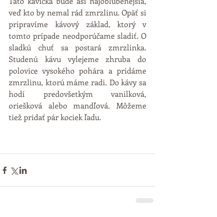
Táto kávička bude asi najobľúbenejšia, 
veď kto by nemal rád zmrzlinu. Opäť si 
pripravíme kávový základ, ktorý v 
tomto prípade neodporúčame sladiť. O 
sladkú chuť sa postará zmrzlinka. 
Studenú kávu vylejeme zhruba do 
polovice vysokého pohára a pridáme 
zmrzlinu, ktorú máme radi. Do kávy sa 
hodí predovšetkým vanilková, 
oriešková alebo mandľová. Môžeme 
tiež pridať pár kociek ľadu. 