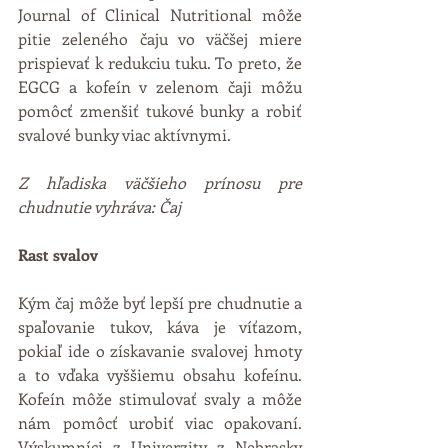
Journal of Clinical Nutritional môže 
pitie zeleného čaju vo väčšej miere 
prispievať k redukciu tuku. To preto, že 
EGCG a kofeín v zelenom čaji môžu 
pomôcť zmenšiť tukové bunky a robiť 
svalové bunky viac aktívnymi.
Z hľadiska väčšieho prínosu pre 
chudnutie vyhráva: Čaj
Rast svalov
Kým čaj môže byť lepší pre chudnutie a 
spaľovanie tukov, káva je víťazom, 
pokiaľ ide o získavanie svalovej hmoty 
a to vďaka vyššiemu obsahu kofeínu. 
Kofeín môže stimulovať svaly a môže 
nám pomôcť urobiť viac opakovaní. 
Výskumníci z Univerzity z Nebrasky 