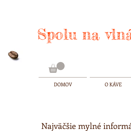
Spolu na vlná
DOMOV
O KÁVE
Najväčšie mylné informác