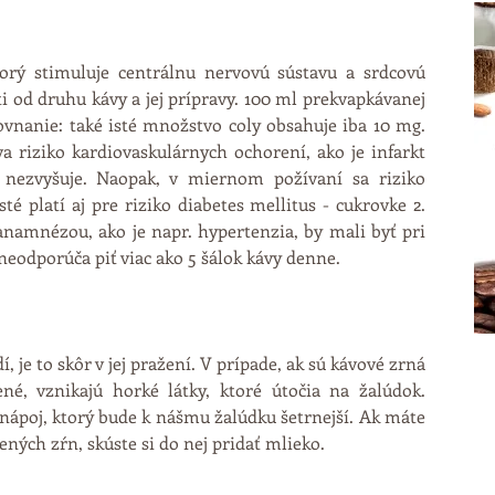
orý stimuluje centrálnu nervovú sústavu a srdcovú 
ti od druhu kávy a jej prípravy. 100 ml prekvapkávanej 
vnanie: také isté množstvo coly obsahuje iba 10 mg. 
a riziko kardiovaskulárnych ochorení, ako je infarkt 
ezvyšuje. Naopak, v miernom požívaní sa riziko 
é platí aj pre riziko diabetes mellitus - cukrovke 2. 
namnézou, ako je napr. hypertenzia, by mali byť pri 
eodporúča piť viac ako 5 šálok kávy denne.
je to skôr v jej pražení. V prípade, ak sú kávové zrná 
né, vznikajú horké látky, ktoré útočia na žalúdok. 
poj, ktorý bude k nášmu žalúdku šetrnejší. Ak máte 
žených zŕn, skúste si do nej pridať mlieko.