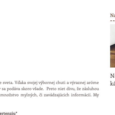
Na
N
ká
 sveta. Vďaka svojej výbornej chuti a výraznej aróme 
 sa podáva skoro všade.  Preto niet divu, že zásluhou 
j množstvo mylných, či zavádzajúcich informácií. My 
pertenziu*