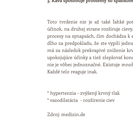
3. Káva spôsobuje problémy so spánkom
Toto tvrdenie nie je až také ľahké pot
účinok, na druhej strane rozširuje cievy
procesy na synapsách, čím dochádza k ex
dlho za predpokladu, že ste vypili jedn
má za následok prekvapivé zníženie krv
upokojujúce účinky a tiež zlepšovať kon
nie je vôbec jednoznačné. Existuje mnoh
Každé telo reaguje inak.
* hypertenzia – zvýšený krvný tlak
* vazodilatácia  - rozšírenie ciev
Zdroj: medizin.de