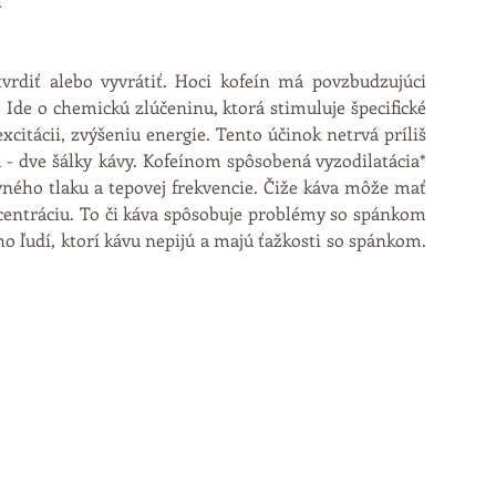
  
vrdiť alebo vyvrátiť. Hoci kofeín má povzbudzujúci 
. Ide o chemickú zlúčeninu, ktorá stimuluje špecifické 
citácii, zvýšeniu energie. Tento účinok netrvá príliš 
u - dve šálky kávy. Kofeínom spôsobená vyzodilatácia* 
ného tlaku a tepovej frekvencie. Čiže káva môže mať 
centráciu. To či káva spôsobuje problémy so spánkom 
o ľudí, ktorí kávu nepijú a majú ťažkosti so spánkom. 