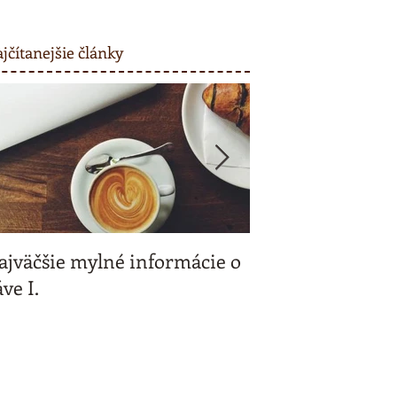
jčítanejšie články
ajväčšie mylné informácie o
Kávičkujeme spo
ve I.
a my vás odmeň