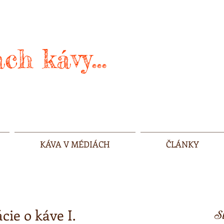
ch kávy...
KÁVA V MÉDIÁCH
ČLÁNKY
ie o káve I.
Sl