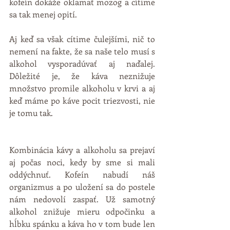
kofeín dokáže oklamať mozog a cítime 
sa tak menej opití.
Aj keď sa však cítime čulejšími, nič to 
nemení na fakte, že sa naše telo musí s 
alkohol vysporadúvať aj naďalej. 
Dôležité je, že káva neznižuje 
množstvo promile alkoholu v krvi a aj 
keď máme po káve pocit triezvosti, nie 
je tomu tak.  
Kombinácia kávy a alkoholu sa prejaví 
aj počas noci, kedy by sme si mali 
oddýchnuť. Kofeín nabudí náš 
organizmus a po uložení sa do postele 
nám nedovolí zaspať. Už samotný 
alkohol znižuje mieru odpočinku a 
hĺbku spánku a káva ho v tom bude len 