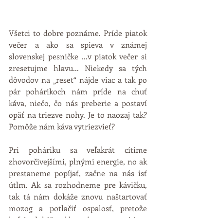
Všetci to dobre poznáme. Príde piatok 
večer a ako sa spieva v známej 
slovenskej pesničke ...v piatok večer si 
zresetujme hlavu... Niekedy sa tých 
dôvodov na „reset“ nájde viac a tak po 
pár pohárikoch nám príde na chuť 
káva, niečo, čo nás preberie a postaví 
opäť na triezve nohy. Je to naozaj tak? 
Pomôže nám káva vytriezvieť?
Pri poháriku sa veľakrát cítime 
zhovorčivejšími, plnými energie, no ak 
prestaneme popíjať, začne na nás ísť 
útlm. Ak sa rozhodneme pre kávičku, 
tak tá nám dokáže znovu naštartovať 
mozog a potlačiť ospalosť, pretože 