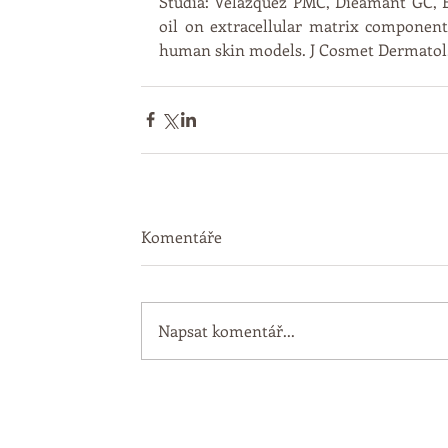
Štúdia: Velazquez PMC, Dieamant GC, Ebe
oil on extracellular matrix component
human skin models. J Cosmet Dermatol. 
Komentáře
Napsat komentář...