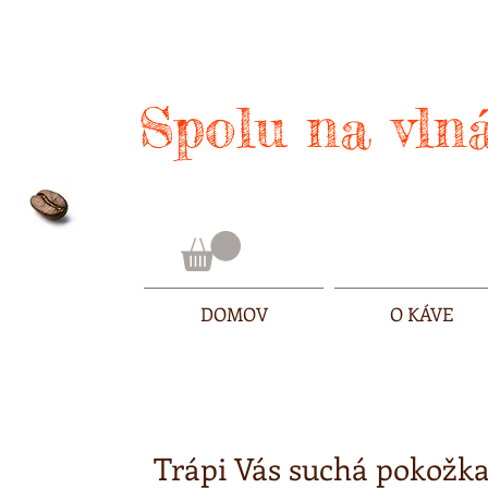
Spolu na vlná
DOMOV
O KÁVE
Trápi Vás suchá pokožk