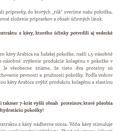
i prípravky, do ktorých „rúk“ zveríme našu pokožku, 
motné zloženie prípravkov a obsah účinných látok.
traktu z kávy, ktorého účinky potvrdili aj vedecké 
en kávy Arabica na ľudskej pokožke, našli 1,5-násobné 
2-násobné zvýšenie produkcie kolagénu v pokožke v 
 Je všeobecne známe, že tieto dva proteíny sú 
hovanie pevnosti a pružnosti pokožky. Podľa vedcov 
ou kávy Arabica zvýšiť produkciu kolagénu a elastínu 
takmer 7-krát vyšší obsah  proteínov, ktoré pôsobia 
ú hydratáciu pokožky!
traktu z kávy nádherne vonia. Vôňa kávy stimuluje 
ája s príjemnými zážitkami. Zbaví nás stresu, úzkosti 