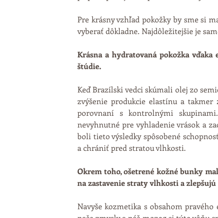
Pre krásny vzhľad pokožky by sme si mal
vyberať dôkladne. Najdôležitejšie je sa
Krásna a hydratovaná pokožka vďaka ex
štúdie.
Keď Brazílski vedci skúmali olej zo semi
zvýšenie produkcie elastínu a takmer 
porovnaní s kontrolnými skupinami.
nevyhnutné pre vyhladenie vrások a zac
boli tieto výsledky spôsobené schopnosť
a chrániť pred stratou vlhkosti.
Okrem toho, ošetrené kožné bunky mali 
na zastavenie straty vlhkosti a zlepšuj
Navyše kozmetika s obsahom pravého ex
naše zmysly a náš mozog si túto vôňu sp