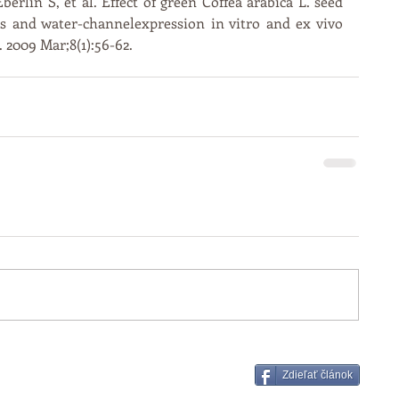
rlin S, et al. Effect of green Coffea arabica L. seed 
s and water-channelexpression in vitro and ex vivo 
2009 Mar;8(1):56-62.
Zdieľať článok