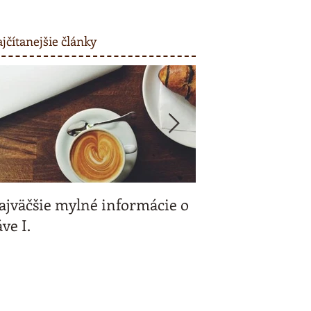
jčítanejšie články
ajväčšie mylné informácie o
Kávičkujeme spo
ve I.
a my vás odmeň