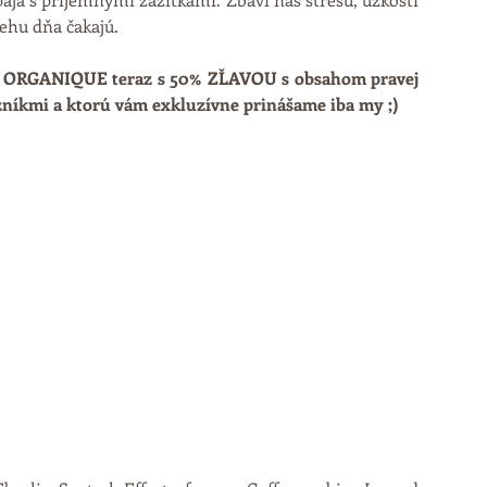
behu dňa čakajú.
y ORGANIQUE teraz s 50% ZĽAVOU s obsahom pravej 
zníkmi a ktorú vám exkluzívne prinášame iba my ;)