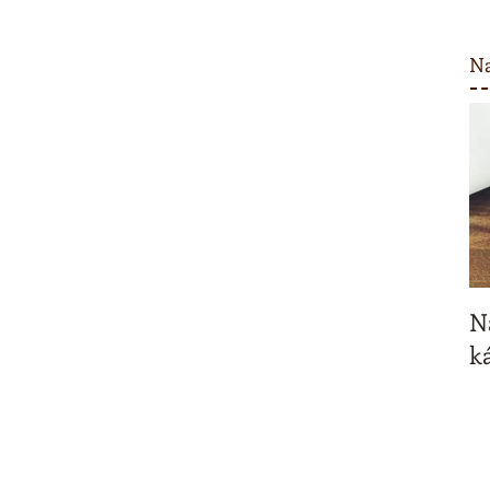
Na
N
ká