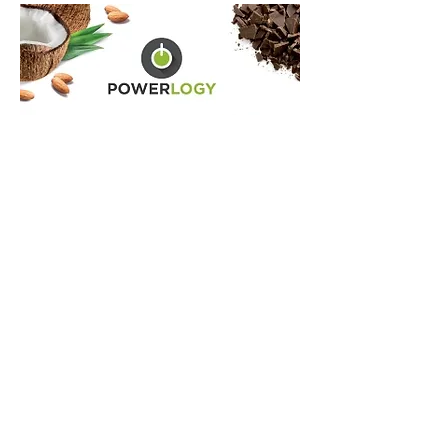
Zdieľať článok
Články uverejnené na stránke majú len
informatívny charakter. V žiadnom
prípade nenabádajú ani nepodnecujú
k zvýšenej konzumácii kávy ani iných
produktov.
V duchu „pime kávu zodpovedne“.