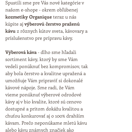
Spustili sme pre Vás nové kategórie v 
našom e-shope - okrem obľúbenej 
kozmetiky Organique
 teraz u nás 
kúpite aj 
výberovú čerstvo praženú 
kávu
 z rôznych kútov sveta, kávovary a 
príslušenstvo pre prípravu kávy.
Výberová káva
 - dlho sme hľadali 
sortiment kávy, ktorý by sme Vám 
vedeli ponúknuť bez kompromisov, tak 
aby bola čerstvo a kvalitne upražená a 
umožňuje Vám pripraviť si dokonalé 
kávové nápoje. Sme radi, že Vám 
vieme ponúknuť výberové odrodové 
kávy aj v bio kvalite, ktoré sú cenovo 
dostupné a pritom dokážu kvalitou a 
chuťou konkurovať aj o 100% drahším 
kávam. Prečo neponúkame mletú kávu 
alebo kávu známych značiek ako 