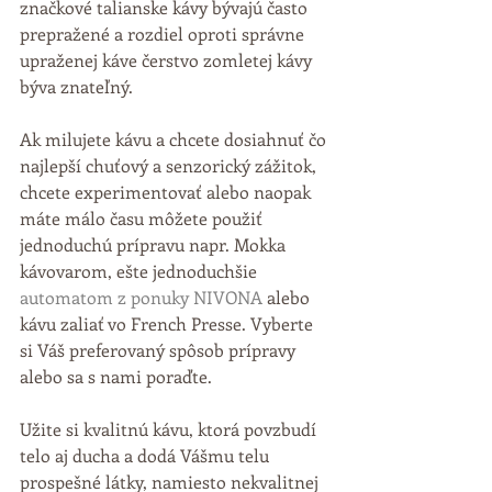
značkové talianske kávy bývajú často 
prepražené a rozdiel oproti správne 
upraženej káve čerstvo zomletej kávy 
býva znateľný.
Ak milujete kávu a chcete dosiahnuť čo 
najlepší chuťový a senzorický zážitok, 
chcete experimentovať alebo naopak 
máte málo času môžete použiť 
jednoduchú prípravu napr. Mokka 
kávovarom, ešte jednoduchšie 
automatom z ponuky NIVONA
 alebo 
kávu zaliať vo French Presse. Vyberte 
si Váš preferovaný spôsob prípravy 
alebo sa s nami poraďte.
Užite si kvalitnú kávu, ktorá povzbudí 
telo aj ducha a dodá Vášmu telu 
prospešné látky, namiesto nekvalitnej 