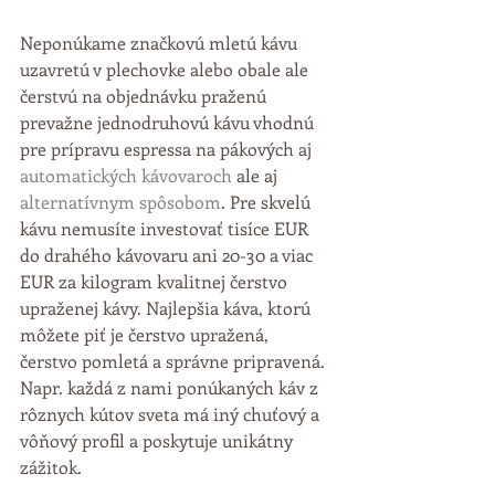
Neponúkame značkovú mletú kávu 
uzavretú v plechovke alebo obale ale 
čerstvú na objednávku praženú 
prevažne jednodruhovú kávu vhodnú 
pre prípravu espressa na pákových aj 
automatických kávovaroch
 ale aj 
alternatívnym spôsobom
. Pre skvelú 
kávu nemusíte investovať tisíce EUR 
do drahého kávovaru ani 20-30 a viac 
EUR za kilogram kvalitnej čerstvo 
upraženej kávy. Najlepšia káva, ktorú 
môžete piť je čerstvo upražená, 
čerstvo pomletá a správne pripravená. 
Napr. každá z nami ponúkaných káv z 
rôznych kútov sveta má iný chuťový a 
vôňový profil a poskytuje unikátny 
zážitok.