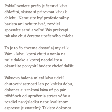
Pokiaľ neviete prečo je čerstvá káva 
dôležitá, skúste si prirovnať kávu k 
chlebu. Nemusíte byť profesionálny 
barista ani ochutnávač, rozdiel 
spoznáte sami a veľmi Vás prekvapí 
tak ako chuť čerstvo upečeného chleba.
To je to čo chceme dostať aj my až k 
Vám - kávu, ktorá chutí a vonia na 
míle ďaleko a ktorej neodoláte a 
okamžite po vypití budete chcieť ďalšiu.
Vákuovo balená mletá káva udrží 
chuťové vlastnosti len po krátku dobu, 
dokonca aj zrnková káva už po pár 
týždňoch od upraženia stráca vôňu a 
rozdiel na výsledku napr. kvalitnom 
espresse je znateľný. Takisto dokonca 