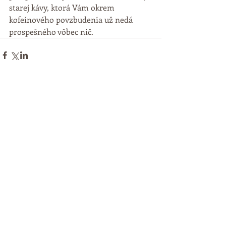
starej kávy, ktorá Vám okrem 
kofeínového povzbudenia už nedá 
prospešného vôbec nič.
Komentáře
Napsat komentář...