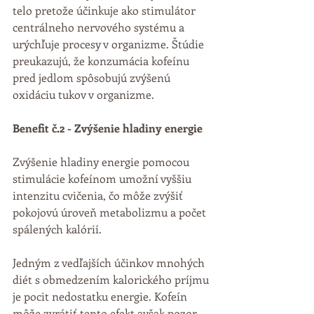
telo pretože účinkuje ako stimulátor 
centrálneho nervového systému a 
urýchľuje procesy v organizme. Štúdie 
preukazujú, že konzumácia kofeínu 
pred jedlom spôsobujú zvýšenú 
oxidáciu tukov v organizme.
Benefit č.2 - Zvýšenie hladiny energie
Zvýšenie hladiny energie pomocou 
stimulácie kofeínom umožní vyššiu 
intenzitu cvičenia, čo môže zvýšiť 
pokojovú úroveň metabolizmu a počet 
spálených kalórií.
Jedným z vedľajších účinkov mnohých 
diét s obmedzením kalorického príjmu 
je pocit nedostatku energie. Kofeín 
môže zvrátiť tento efekt avšak pozor 